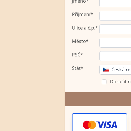
Jméno*
Příjmení*
Ulice a č.p.*
Město*
PSČ*
Stát*
Česká re
Doručit n