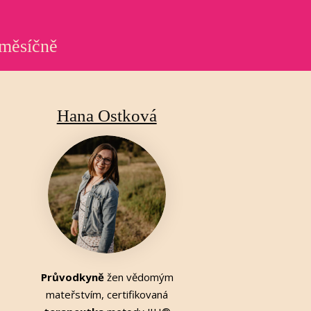
 měsíčně
Hana Ostková
Průvodkyně
žen vědomým
mateřstvím, certifikovaná