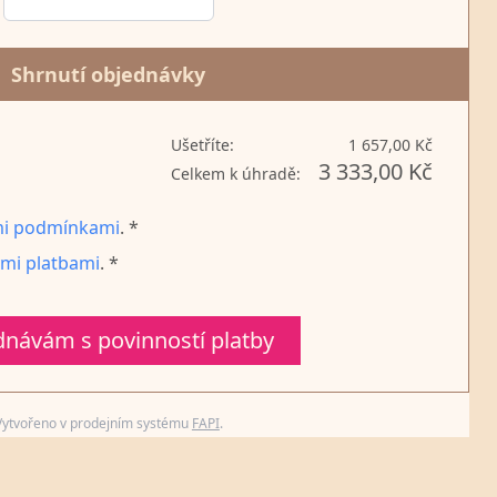
Shrnutí objednávky
Ušetříte:
1 657,00 Kč
3 333,00 Kč
Celkem k úhradě:
i podmínkami
. *
mi platbami
. *
návám s povinností platby
Vytvořeno v prodejním systému
FAPI
.