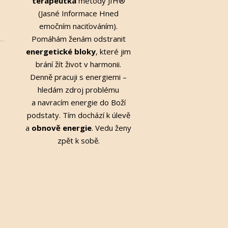
terapeutka
metody JIH®
(Jasné Informace Hned
emočním naciťováním).
Pomáhám ženám odstranit
energetické bloky
, které jim
brání žít život v harmonii.
Denně pracuji s energiemi –
hledám zdroj problému
a navracím energie do Boží
podstaty. Tím dochází k úlevě
a
obnově energie
. Vedu ženy
zpět k sobě.