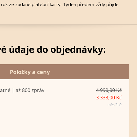
 rok ze zadané platební karty. Týden předem vždy přijde
vé údaje do objednávky:
Položky a ceny
atné | až 800 zpráv
4 990,00 Kč
3 333,00 Kč
měsíčně