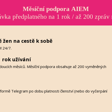
Měsíční podpora
AIEM
vka předplatného na 1 rok / až 200 zpráv
 žen na cestě k sobě
M 24/7.
 rok užívání
jdoucích měsíců. Měsíční podpora obsahuje až 200 vyměněných
tformě Telegram po dobu platnosti členství (nebo do vyčerpání