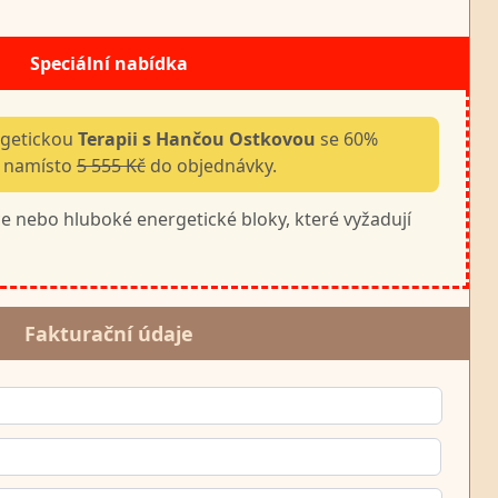
Speciální nabídka
rgetickou
Terapii s Hančou Ostkovou
se 60%
č namísto
5 555 Kč
do objednávky.
 nebo hluboké energetické bloky, které vyžadují
Fakturační údaje