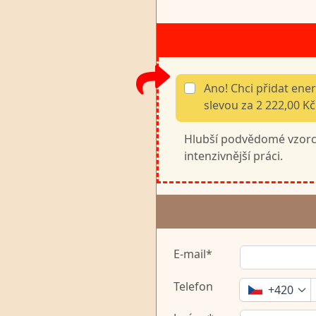
Ano! Chci přidat ene
slevou za 2 222,00 K
Hlubší podvědomé vzorce
intenzivnější práci.
E-mail*
Telefon
+420