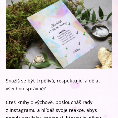
Snažíš se být trpělivá, respektující a dělat
všechno správně?
Čteš knihy o výchově, posloucháš rady
z Instagramu a hlídáš svoje reakce, abys
nebyla tou "zlou mámou", kterou jsi nikdy