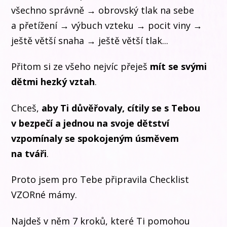
všechno správně → obrovský tlak na sebe
a přetížení → výbuch vzteku → pocit viny →
ještě větší snaha → ještě větší tlak...
Přitom si ze všeho nejvíc přeješ
mít se svými
dětmi hezký vztah
.
Chceš,
aby Ti důvěřovaly, cítily se s Tebou
v bezpečí a jednou na svoje dětství
vzpomínaly se spokojeným úsměvem
na tváři
.
Proto jsem pro Tebe připravila Checklist
VZORné mámy.
Najdeš v něm 7 kroků, které Ti pomohou