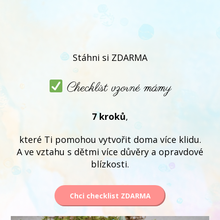
Stáhni si ZDARMA
Checklist vzorné mámy
7 kroků
,
které Ti pomohou vytvořit doma více klidu.
A ve vztahu s dětmi více důvěry a opravdové
blízkosti.
Chci checklist ZDARMA