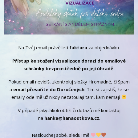
Na Tvůj email právě letí
faktura
za objednávku.
Přístup ke stažení vizualizace dorazí do emailové
schránky bezprostředně po její úhradě.
Pokud email nevidíš, zkontroluj složky Hromadné, či Spam
a
email přesuňte do Doručených
. Tím si zajistíš, že se
emaily ode mě už nikdy nezatoulají tam, kam nemají
V případě jakýchkoli obtíží či dotazů mě kontaktuj
na
hanka@hanaostkova.cz
.
Naslouchej sobě, sleduj mě