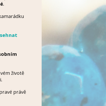
ré
.
 kamarádku
 sehnat
osobním
 svém životě
i.
 pravé právě