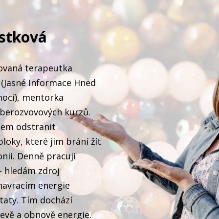
stková
kovaná terapeutka
(Jasné Informace Hned
ocí), mentorka
eberozvovových kurzů.
em odstranit
loky, které jim brání žít
nii. Denně pracuji
– hledám zdroj
navracím energie
taty. Tím dochází
levě a obnově energie.