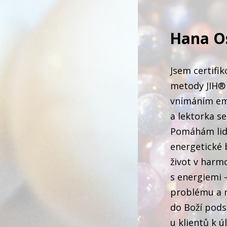
Hana O
Jsem certifi
metody JIH® 
vnímáním em
a lektorka s
Pomáhám lid
energetické b
život v harmo
s energiemi 
problému a 
do Boží pods
u klientů k ú