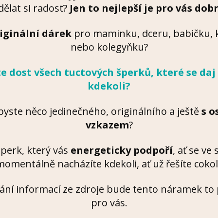
dělat si radost?
Jen to nejlepší je pro vás dob
iginální dárek
pro maminku, dceru, babičku,
nebo kolegyňku?
e dost všech tuctových šperků, které se daj
kdekoli?
byste něco jedinečného, originálního a ještě
s 
vzkazem
?
šperk, který vás
energeticky podpoří
, ať se ve
omentálně nacházíte kdekoli, ať už řešíte cokol
ání informací ze zdroje bude tento náramek to
pro vás.