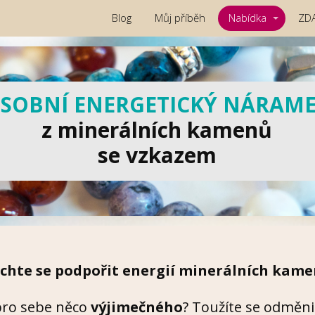
Blog
Můj příběh
Nabídka
ZD
SOBNÍ ENERGETICKÝ NÁRAM
z minerálních kamenů
se vzkazem
chte se podpořit energií minerálních kame
pro sebe něco
výjimečného
? Toužíte se odměnit