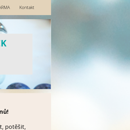
ARMA
Kontakt
EK
nů!
, potěšit,