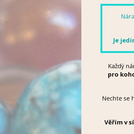
Nára
Je jed
Každý ná
pro koho
Nechte se 
Věřím v s