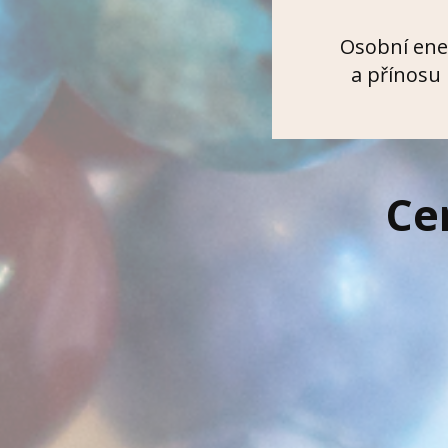
Osobní ener
a přínosu p
Ce