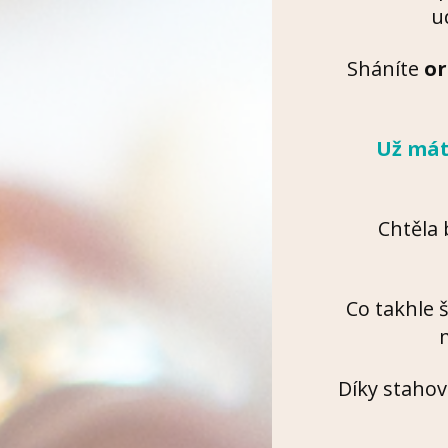
u
Sháníte
or
Už mát
Chtěla 
Co takhle 
m
Díky stahov