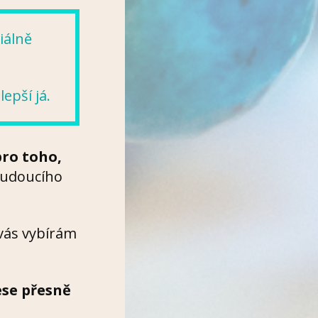
iálně
epší já.
pro toho,
budoucího
 vás vybírám
ese přesně