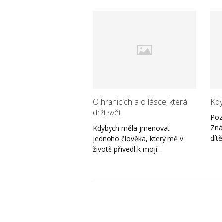
O hranicích a o lásce, která
Kdy
drží svět.
Poz
Zná
Kdybych měla jmenovat
dít
jednoho člověka, který mě v
životě přivedl k mojí…