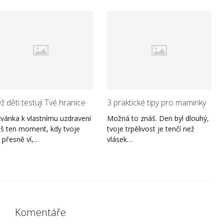
ž děti testují Tvé hranice
3 praktické tipy pro maminky
vánka k vlastnímu uzdravení
Možná to znáš. Den byl dlouhý,
š ten moment, kdy tvoje
tvoje trpělivost je tenčí než
ě přesně ví,…
vlásek…
Komentáře