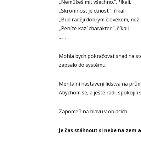
„Nemůžeš mít všechno.“, říkali.
„Skromnost je ctnost.“, říkali.
„Bud raději dobrým člověkem, než b
„Peníze kazí charakter.“, říkali.
……
Mohla bych pokračovat snad na stov
zapsalo do systému.
Mentální nastavení lidstva na prů
Abychom se, a ještě rádi, spokojili
Zapomeň na hlavu v oblacích.
Je čas stáhnout si nebe na zem