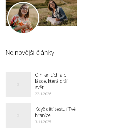
Nejnovější články
O hranicích a o
lásce, která drží
svět.
22.1.2026
Když děti testují Tvé
hranice
3.11.2025