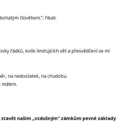
ohatým člověkem.“, říkali.
ky řádků, kolik limitujících vět a přesvědčení se mi
měr, na nedostatek, na chudobu.
 s málem.
 a stavět našim „vzdušným“ zámkům pevné základy
.