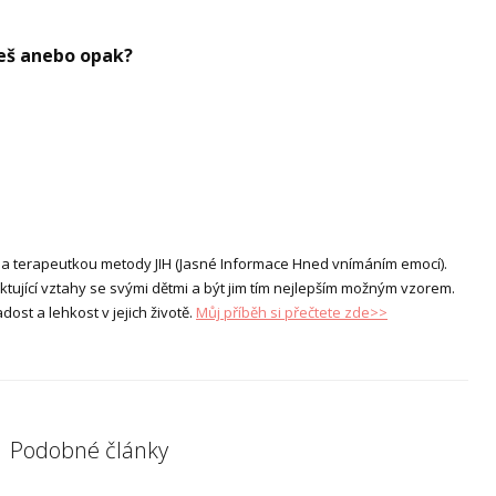
ceš anebo opak?
 terapeutkou metody JIH (Jasné Informace Hned vnímáním emocí).
ící vztahy se svými dětmi a být jim tím nejlepším možným vzorem.
radost a lehkost v jejich životě.
Můj příběh si přečtete zde>>
Podobné články