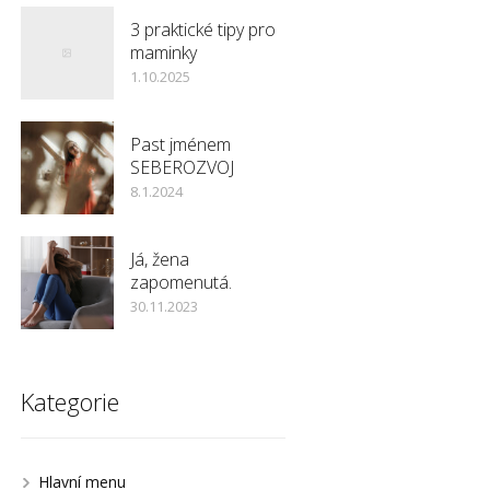
3 praktické tipy pro
maminky
1.10.2025
Past jménem
SEBEROZVOJ
8.1.2024
Já, žena
zapomenutá.
30.11.2023
Kategorie
Hlavní menu