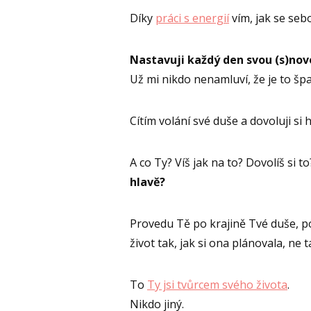
Díky
práci s energií
vím, jak se seb
Nastavuji každý den svou (s)novo
Už mi nikdo nenamluví, že je to šp
Cítím volání své duše a dovoluji si 
A co Ty? Víš jak na to? Dovolíš si 
hlavě?
Provedu Tě po krajině Tvé duše, pom
život tak, jak si ona plánovala, ne ta
To
Ty jsi tvůrcem svého života
.
Nikdo jiný.