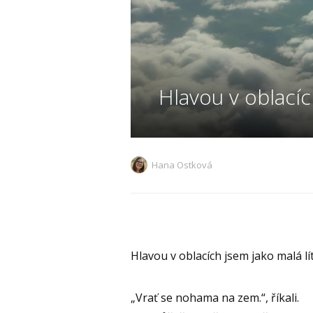
Hlavou v oblací
Hana Ostková
Hlavou v oblacích jsem jako malá lí
„Vrať se nohama na zem.“, říkali.