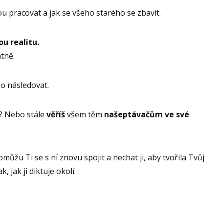
ou pracovat a jak se všeho starého se zbavit.
u realitu.
atně.
ho následovat.
to? Nebo stále
věříš
všem těm
našeptávačům ve své
ůžu Ti se s ní znovu spojit a nechat ji, aby tvořila Tvůj
k, jak ji diktuje okolí.